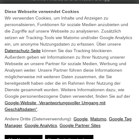
Ringstraße 6, A-5562 Obertauern
Diese Webseite verwendet Cookies
Wir verwenden Cookies, um Inhalte und Anzeigen zu
Tel.: +43 6456 7250
personalisieren, Funktionen für soziale Medien anzubieten und
info@hotel-solaria.at
die Zugriffe auf unsere Webseite zu analysieren. Zusätzlich
setzen wir Tracking-Tools wie Matomo und/oder Google Analytics
ein, um anonyme Nutzungsdaten zu erfassen. Über unsere
Datenschutz-Seite
können Sie das Tracking blockieren.
Außerdem geben wir Informationen zu Ihrer Nutzung unserer
Webseite an unsere Partner für soziale Medien, Werbung und
Impressum
Analysen weiter. Unsere Partner führen diese Informationen
möglicherweise mit weiteren Daten zusammen, die Sie
Datenschutz
bereitgestellt haben oder die im Rahmen Ihrer Nutzung der
AGB
Dienste gesammelt wurden. Weitere Informationen dazu, wie
Google personenbezogene Daten verwendet, finden Sie auf der
Barrierefreiheit
Google‑Website „Verantwortungsvoller Umgang mit
Geschäftsdaten“
.
Andere Dritte (Datenverwendung):
Google
,
Matomo
,
Google Tag
Manager
,
Google Analytics
,
Google Partner Sites